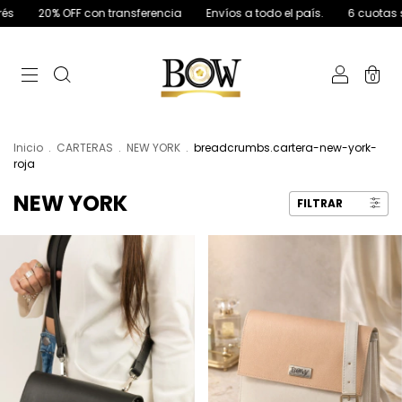
FF con transferencia
Envíos a todo el país.
6 cuotas sin interés
0
Inicio
.
CARTERAS
.
NEW YORK
.
breadcrumbs.cartera-new-york-
roja
NEW YORK
FILTRAR