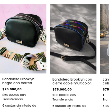
Bandolera Brooklyn
Bandolera Brooklyn con
Ban
negra con correa
cierre doble multicolor.
cele
regulable rosa y verde.
Cor
$75.000,00
$75.000,00
$75
Herrajes plateados.
$60.000,00
con
$60.000,00
con
$60
Transferencia
Transferencia
Tran
6
cuotas sin interés de
6
cuotas sin interés de
6
cu