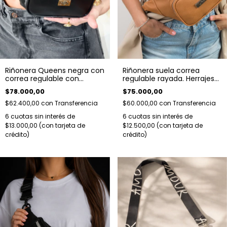
Riñonera suela correa
Riñonera Queens negra con
regulable rayada. Herrajes
correa regulable con
plateados
detalle de cadena. Herrajes
$75.000,00
$78.000,00
dorados
$60.000,00
con
Transferencia
$62.400,00
con
Transferencia
6
cuotas sin interés de
6
cuotas sin interés de
$12.500,00
$13.000,00