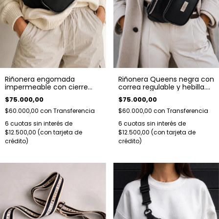
Riñonera engomada
Riñonera Queens negra con
impermeable con cierre
correa regulable y hebilla.
multicolor y correa
Herrajes plateados
$75.000,00
$75.000,00
regulable
$60.000,00
con
Transferencia
$60.000,00
con
Transferencia
6
cuotas sin interés de
6
cuotas sin interés de
$12.500,00
$12.500,00