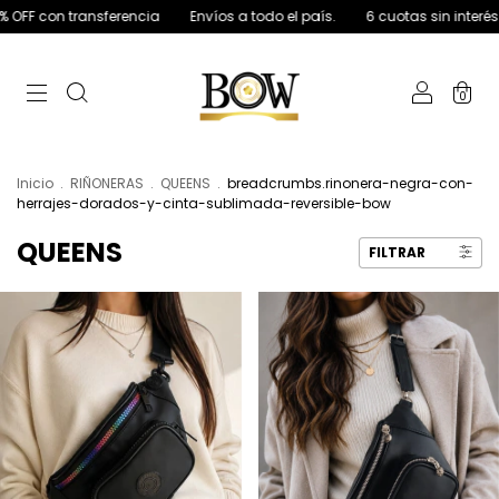
ia
Envíos a todo el país.
6 cuotas sin interés
20% OFF con tran
0
Inicio
.
RIÑONERAS
.
QUEENS
.
breadcrumbs.rinonera-negra-con-
herrajes-dorados-y-cinta-sublimada-reversible-bow
QUEENS
FILTRAR